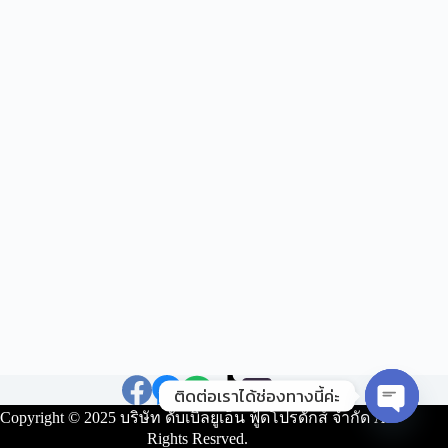
ติดต่อเราได้ช่องทางนี้ค่ะ
Copyright © 2025 บริษัท ดับเบิ้ลยูเอ็น ฟู้ดโปรดักส์ จำกัด All
O
Rights Resrved.