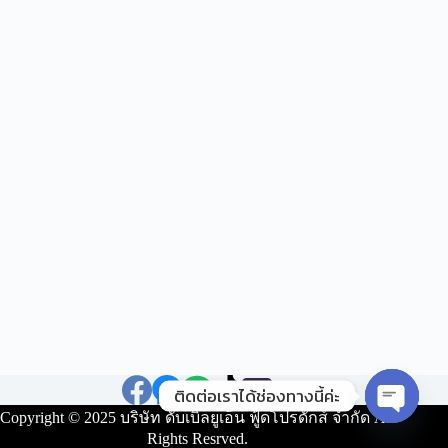
ติดต่อเราได้ช่องทางนี้ค่ะ
Copyright © 2025 บริษัท ดับเบิ้ลยูเอ็น ฟู้ดโปรดักส์ จำกัด All
O
Rights Resrved.